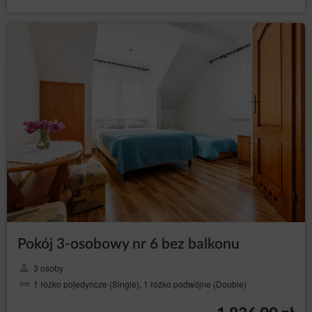
podawania przyczyny, lecz przetwarzanie danych
osobowych dokonane przed cofnięciem zgody
nadal pozostanie zgodne z prawem. Cofnięcie
zgody spowoduje zaprzestanie przetwarzania
przez Administratora danych osobowych w celu,
w którym zgoda ta została wyrażona.
Aby skorzystać z wyżej wymienionych praw, osoba,
której dane dotyczą, powinna skontaktować się,
wykorzystując podane dane kontaktowe, z
Administratorem danych i poinformować go, z którego
prawa i w jakim zakresie chce skorzystać.
Prezes Urzędu Ochrony Danych Osobowych
Osoba, której dane dotyczą, ma prawo wnieść skargę do
organu nadzoru, którym w Polsce jest Prezes Urzędu
Ochrony Danych Osobowych z siedzibą w Warszawie, ul.
Stawki 2, z którym można kontaktować się w następujący
sposób:
Pokój 3-osobowy nr 6 bez balkonu
listownie: ul. Stawki 2, 00-193 Warszawa;
przez elektroniczną skrzynkę podawczą dostępną na
3 osoby
stronie: https://www.uodo.gov.pl/pl/p/kontakt ;
1 łóżko pojedyncze (Single), 1 łóżko podwójne (Double)
infolinia: 606-950-0000.