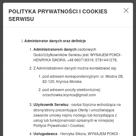
Hernyka Sikora Wynajem Pokoi
POLITYKA PRYWATNOŚCI I COOKIES
Menu
SERWISU
POCZĄTEK
KONIEC
07
09
SIERPNIA
SIERPNIA
2026
2026
Administrator danych oraz definicje
LICZBA OSÓB
osobowych
Administratorem danych
2
FILTRY
Gości/Użytkowników Serwisu jest: WYNAJEM POKOI -
HENRYKA SIKORA, +48 660718319, 5781441278,
Z Administratorem danych można kontaktować się:
pod adresem korespondencyjnym: ul. Wodna 2B,
82-120, Krynica Morska
pod adresem poczty elektronicznej:
orzechowka.krynica@gmail.com
- osoba fizyczna wchodząca na
Użytkownik Serwisu
stronę/strony prezentujące Ofertę i umożliwiające
zawarcie umowy najmu noclegu lub korzystająca z
usług lub funkcjonalności opisanych w niniejszej
Polityce Prywatności i Cookies;
- Henryka Sikora, WYNAJEM POKOI -
Usługodawca