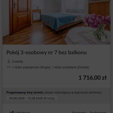
otrzymywania treści podobnej zawartości, a nawet tego
oczekują lub jest to ich bezpośrednim celem wizyty na
stronie/stronach Serwisu.
Odbiorcy danych Użytkowników
Administrator danych ujawnia dane osobowe Użytkowników
wyłącznie podmiotom przetwarzającym na mocy zawartych
umów powierzenia przetwarzania danych osobowych w
celu realizacji usług na rzecz Administratora danych, np.
hostingu i obsługi Strony, usługi IT, obsługi marketingowej i
PR.
Pokój 3-osobowy nr 7 bez balkonu
Przesyłanie danych osobowych do państw trzecich
Dane osobowe nie będą przetwarzane w państwach
3 osoby
trzecich.
1 łóżko pojedyncze (Single), 1 łóżko podwójne (Double)
Prawa osób, których dane dotyczą
1 716,00 zł
Każda osoba, której dane dotyczą, ma prawo:
– uzyskania od
dostępu (art. 15 RODO)
Administratora danych potwierdzenia, czy
(obiekt niedostępny w wybranym terminie):
Proponowany inny termin
przetwarzane są jej dane osobowe. Jeżeli dane
o osobie są przetwarzane, jest ona uprawniona
09.08.2026 - 15.08.2026 (6 nocy)
do uzyskania dostępu do nich oraz uzyskania
następujących informacji: o celach
przetwarzania, kategoriach danych osobowych,
Udostępnij
Szczegóły
Dostępność