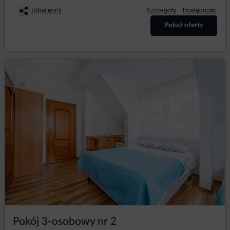
usługodawcy do geolokalizacji. Informacja o
Udostępnij
Szczegóły
Dostępność
geolokalizacji jest wykorzystywana w celu
dostarczania bardziej dostosowanych ofert
Pokaż oferty
produktów i usług.
dane osobowe Użytkowników: imię, nazwisko,
adres siedziby, adres korespondencyjny, adres e-
mail, numer telefonu, NIP, numer konta
bankowego lub inne dane osobowe, których
podanie jest niezbędne do zrealizowania
zakupu, a których podania w procesie
rezerwacyjnym wymaga Administrator.
Informacje te nie zawierają danych dotyczących
tożsamości Gości/Użytkowników, lecz w połączeniu z
innymi informacjami mogą stanowić dane osobowe i w
związku z tym Administrator obejmuje je pełną
ochroną przysługującą na gruncie RODO.
Dane te są przetwarzane zgodnie z art. 6 ust. 1 lit. b
RODO, w celu realizacji usługi, tj. umowy o
świadczenie usług drogą elektroniczną zgodnie z
Regulaminem oraz zgodnie z art. 6 ust. 1 lit. a RODO,
w związku z wyrażeniem zgody na stosowanie
określonych plików cookies lub innych podobnych
technologii, wyrażonych przez odpowiednie
Pokój 3-osobowy nr 2
ustawienia przeglądarki internetowej zgodnie z