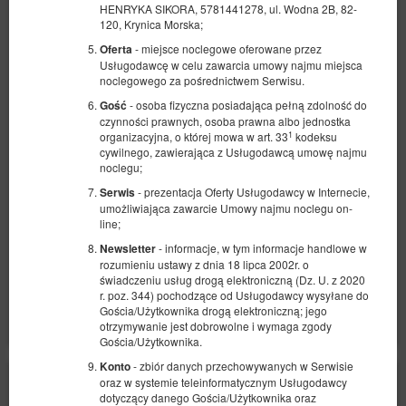
HENRYKA SIKORA, 5781441278, ul. Wodna 2B, 82-
120, Krynica Morska;
- miejsce noclegowe oferowane przez
Oferta
Usługodawcę w celu zawarcia umowy najmu miejsca
noclegowego za pośrednictwem Serwisu.
Pokój 2-osobowy nr 5 z balkonem
- osoba fizyczna posiadająca pełną zdolność do
Gość
Dostępna liczba: 1
czynności prawnych, osoba prawna albo jednostka
1
organizacyjna, o której mowa w art. 33
kodeksu
2
2 osoby
pow. 13,40 m
1 sypialnia
cywilnego, zawierająca z Usługodawcą umowę najmu
1 łóżko podwójne (Double)
noclegu;
- prezentacja Oferty Usługodawcy w Internecie,
Serwis
1 112,00 zł
umożliwiająca zawarcie Umowy najmu noclegu on-
2 osoby / 2 noce
line;
- informacje, w tym informacje handlowe w
Newsletter
rozumieniu ustawy z dnia 18 lipca 2002r. o
Udostępnij
Szczegóły
Dostępność
świadczeniu usług drogą elektroniczną (Dz. U. z 2020
r. poz. 344) pochodzące od Usługodawcy wysyłane do
Pokaż oferty
Gościa/Użytkownika drogą elektroniczną; jego
otrzymywanie jest dobrowolne i wymaga zgody
Gościa/Użytkownika.
- zbiór danych przechowywanych w Serwisie
Konto
oraz w systemie teleinformatycznym Usługodawcy
dotyczący danego Gościa/Użytkownika oraz